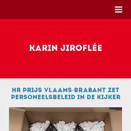
Skip to main content
Karin Jiroflée
HR prijs Vlaams-Brabant zet
personeelsbeleid in de kijker