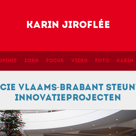
Skip to main content
Karin Jiroflée
navigation
Opinie
Zorg
Focus
Video
Foto
Karin
cie Vlaams-Brabant steun
innovatieprojecten