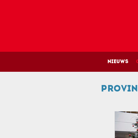
Main 
Nieuws
Provin