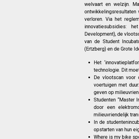
welvaart en welzijn. M
ontwikkelingsresultaten
verloren. Via het regle
innovatiesubsidies: 
Development), de vloots
van de Student Incubat
(Ertzberg) en de Grote I
Het ‘innovatieplatf
technologie. Dit moe
De vlootscan voor 
voertuigen met duur
geven op milieuvriend
Studenten “Master I
door een elektromo
milieuvriendelijk tra
In de studentenincu
opstarten van hun eig
Where is my bike spo