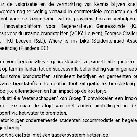
aar de valorisatie en de vermarkting van kennis blijven kne
 worden nog te weinig vertaald in commerciële producten en 
ment voor de kennisregio wil de provincie hieraan verhelpen.
het Innovatieplatform voor Regeneratieve Geneeskunde 
can voor duurzame brandstoffen (VOKA Leuven), Ecorace Challen
or (KU Leuven R&D), Where is my bike (Studentenraad Asso
deeëndag (Flanders DC).
orm voor regeneratieve geneeskunde’ verzamelt alle pioniers
t op termijn leiden tot de succesvolle behandeling van ongeneesl
duurzame brandstoffen stimuleert bedrijven en gemeenten 
zame brandstoffen. Een online tool zal gratis ter beschikking
elijke alternatieven en hun impact op de kostprijs.
ndustriële Wetenschappen” van Groep T ontwikkelen een innov
tor. Ze gaan de strijd aan met andere instellingen in d
nsport via het water te promoten.
bator krijgen ondernemende studenten accommodatie en begeleid
en bedrijf.
ort na diefstal met een traceersysteem fietsen op.