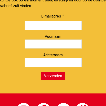
 kunt je ook op elk moment terug uitschrijven door op de daartoe
wsbrief zult vinden.
E-mailadres
Voornaam
Achternaam
Verzenden