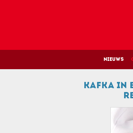
Main 
Nieuws
Kafka in
r