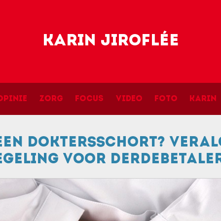
Skip to main content
Karin Jiroflée
navigation
Opinie
Zorg
Focus
Video
Foto
Karin
 een doktersschort? Veral
egeling voor derdebetaler