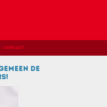
Contact
gemeen de
s!