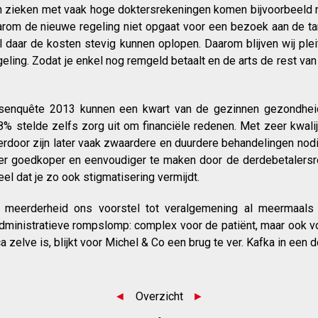
h zieken met vaak hoge doktersrekeningen komen bijvoorbeeld ni
arom de nieuwe regeling niet opgaat voor een bezoek aan de tan
l daar de kosten stevig kunnen oplopen. Daarom blijven wij ple
ling. Zodat je enkel nog remgeld betaalt en de arts de rest van
enquête 2013 kunnen een kwart van de gezinnen gezondheid
8% stelde zelfs zorg uit om financiële redenen. Met zeer kwali
ierdoor zijn later vaak zwaardere en duurdere behandelingen no
r goedkoper en eenvoudiger te maken door de derdebetalersr
l dat je zo ook stigmatisering vermijdt.
 meerderheid ons voorstel tot veralgemening al meermaals 
dministratieve rompslomp: complex voor de patiënt, maar ook vo
 zelve is, blijkt voor Michel & Co een brug te ver. Kafka in een 
◄
Overzicht
►