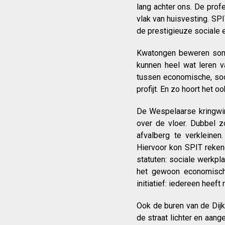
lang achter ons. De prof
vlak van huisvesting. SPI
de prestigieuze sociale 
Kwatongen beweren soms
kunnen heel wat leren v
tussen economische, soc
profijt. En zo hoort het oo
De Wespelaarse kringwin
over de vloer. Dubbel z
afvalberg te verkleine
Hiervoor kon SPIT reken
statuten: sociale werkpla
het gewoon economisch c
initiatief: iedereen heeft
Ook de buren van de Dijk
de straat lichter en aan