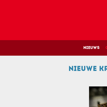
Main 
Nieuws
Nieuwe k