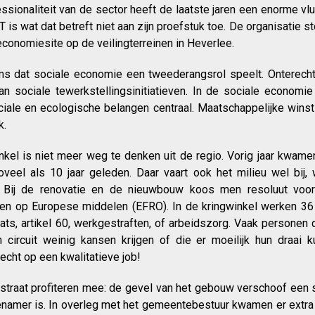
essionaliteit van de sector heeft de laatste jaren een enorme v
T is wat dat betreft niet aan zijn proefstuk toe. De organisatie
economiesite op de veilingterreinen in Heverlee.
 dat sociale economie een tweederangsrol speelt. Onterecht 
an sociale tewerkstellingsinitiatieven. In de sociale economi
iale en ecologische belangen centraal. Maatschappelijke wins
k.
kel is niet meer weg te denken uit de regio. Vorig jaar kwame
oveel als 10 jaar geleden. Daar vaart ook het milieu wel bij
n. Bij de renovatie en de nieuwbouw koos men resoluut voo
en op Europese middelen (EFRO). In de kringwinkel werken 36
ats, artikel 60, werkgestraften, of arbeidszorg. Vaak personen 
ircuit weinig kansen krijgen of die er moeilijk hun draai 
 recht op een kwalitatieve job!
straat profiteren mee: de gevel van het gebouw verschoof een 
genamer is. In overleg met het gemeentebestuur kwamen er extr