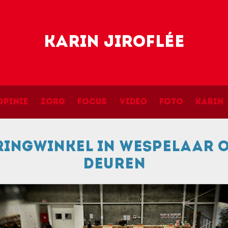
Skip to main content
Karin Jiroflée
navigation
Opinie
Zorg
Focus
Video
Foto
Karin
ringwinkel in Wespelaar o
deuren