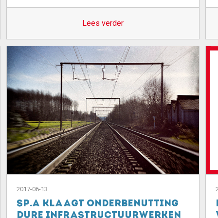
Lees verder
2017-06-13
sp.a klaagt onderbenutting
dure infrastructuurwerken