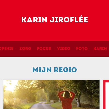
Skip to main content
Karin Jiroflée
navigation
Opinie
Zorg
Focus
Video
Foto
Karin
Mijn regio