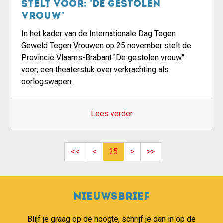
stelt voor: "De gestolen
vrouw"
In het kader van de Internationale Dag Tegen
Geweld Tegen Vrouwen op 25 november stelt de
Provincie Vlaams-Brabant "De gestolen vrouw"
voor; een theaterstuk over verkrachting als
oorlogswapen.
Lees verder
Pagination
First page
Previous page
Next page
Last page
<<
<
25
>
>>
Nieuwsbrief
Blijf je graag op de hoogte, schrijf je dan in op de